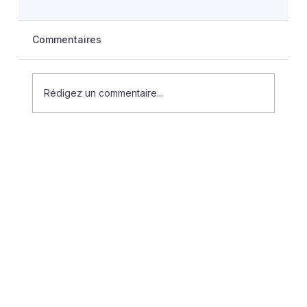
Commentaires
Rédigez un commentaire...
La difficile mise en place du « congé
menstruel » dans la fonction publique