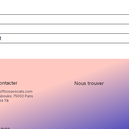
t
ontacter
Nous trouver
officioavocats.com
Aboukir, 75002 Paris
34 78
uivre