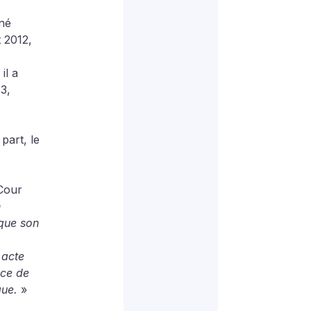
né 
 2012, 
l a 
3, 
part, le 
 Cour 
 
que son 
 acte 
ice de 
que.
 »