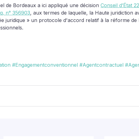
el de Bordeaux a ici appliqué une décision 
Conseil d’État 2
eq. n° 356903
, aux termes de laquelle, la Haute juridiction av
uridique » un protocole d'accord relatif à la réforme de la
ssionnels.
tion
#Engagementconventionnel
#Agentcontractuel
#Agent