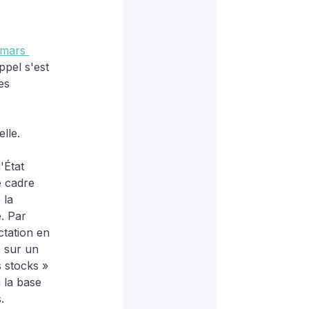
mars 
ppel s'est 
es 
elle.
'État 
e cadre 
 la 
. Par 
tation en 
é sur un 
 stocks » 
 la base 
.