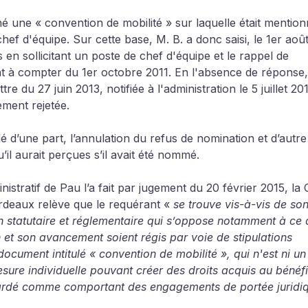
né une « convention de mobilité » sur laquelle était mention
hef d'équipe. Sur cette base, M. B. a donc saisi, le 1er août
 en sollicitant un poste de chef d'équipe et le rappel de 
à compter du 1er octobre 2011. En l'absence de réponse, i
e du 27 juin 2013, notifiée à l'administration le 5 juillet 201
ment rejetée.
 d’une part, l’annulation du refus de nomination et d’autre 
il aurait perçues s’il avait été nommé.
istratif de Pau l’a fait par jugement du 20 février 2015, la
ordeaux relève que le requérant « 
se trouve vis-à-vis de son
 statutaire et réglementaire qui s’oppose notamment à ce 
 et son avancement soient régis par voie de stipulations 
 document intitulé « convention de mobilité », qui n'est ni un
esure individuelle pouvant créer des droits acquis au bénéf
egardé comme comportant des engagements de portée juridi