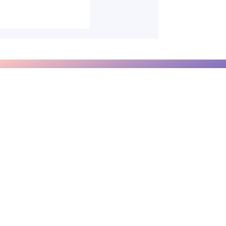
un fonctionnaire :
té au service
 des carences de
ration