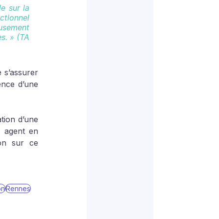
 sur la 
tionnel 
sement 
. » (TA 
 s’assurer 
ence d’une 
tion d’une 
 agent en 
on sur ce 
on
Rennes