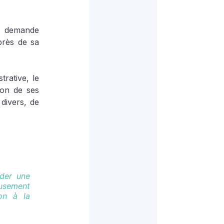
e demande 
rès de sa 
rative, le 
on de ses 
divers, de 
der une 
eusement 
on à la 