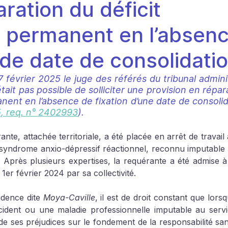
ration du déficit
l permanent en l’absen
 de date de consolidati
février 2025 le juge des référés du tribunal adminis
tait pas possible de solliciter une provision en répara
anent en l’absence de fixation d’une date de consolid
5, req. n° 2402993
).
ante, attachée territoriale, a été placée en arrêt de travail à
 syndrome anxio-dépressif réactionnel, reconnu imputable 
 Après plusieurs expertises, la requérante a été admise à l
1er février 2024 par sa collectivité.
udence dite 
Moya-Caville
, il est de droit constant que lorsq
ident ou une maladie professionnelle imputable au service
 de ses préjudices sur le fondement de la responsabilité san