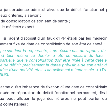
la jurisprudence administrative que le déficit fonctionnel
deux critères
, à savoir :
e de consolidation de son état de santé ;
r le médecin expert.
, si l’agent disposait d’un taux d’IPP établi par les médecin
ement fixé de date de consolidation de son état de santé :
ue soutient la requérante, il ne résulte pas du rapport du 
d bien même ce dernier a été en mesure de fixer u
rtielle, que la consolidation doit être fixée à cette date a
té de définir précisément la durée prévisible de son arrêt de
rise d’une activité était « actuellement » impossible. » (TA
02993)
estimé qu’en l’absence de fixation d’une date de consolidati
louée en réparation du déficit fonctionnel permanent, dès l
ue peut allouer le juge des référés ne peut porter qu
t contestables :