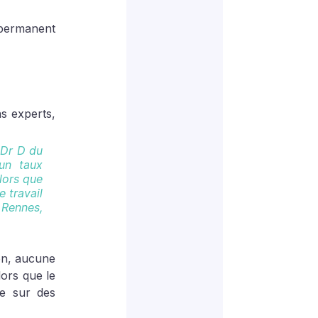
 permanent 
s experts, 
Dr D du 
n taux 
lors que 
 travail 
 Rennes, 
on, aucune 
ors que le 
e sur des 