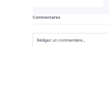
Commentaires
Rédigez un commentaire...
Indemnité compensatrice
de logement : quelles sont
les conditions ?
Nous c
cabinet@
113 rue d'
01 58 30 