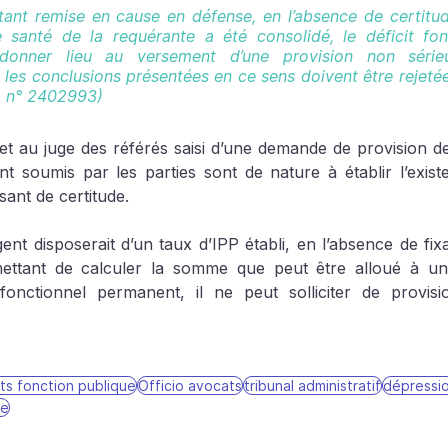
tant remise en cause en défense, en l’absence de certitude
e santé de la requérante a été consolidé, le déficit fonc
donner lieu au versement d’une provision non sérieu
les conclusions présentées en ce sens doivent être rejetées
q. n° 2402993)
ffet au juge des référés saisi d’une demande de provision de
nt soumis par les parties sont de nature à établir l’exist
ant de certitude.
nt disposerait d’un taux d’IPP établi, en l’absence de fixa
mettant de calculer la somme que peut être alloué à un
fonctionnel permanent, il ne peut solliciter de provisi
ts fonction publique
Officio avocats
tribunal administratif
dépressi
le