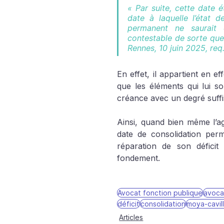
« Par suite, cette date é
date à laquelle l’état d
permanent ne saurait 
contestable de sorte que 
Rennes, 10 juin 2025, re
En effet, il appartient en e
que les éléments qui lui so
créance avec un degré suffis
Ainsi, quand bien même l’age
date de consolidation per
réparation de son déficit 
fondement.  
Avocat fonction publique
avoca
déficit
consolidation
moya-cavil
Articles