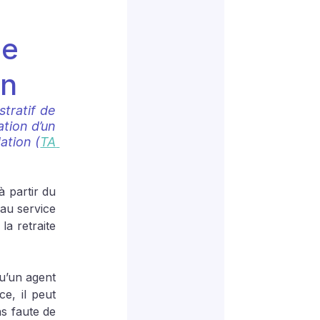
ce
on
tratif de 
tion d’un 
ation (
TA 
 partir du 
au service 
a retraite 
u’un agent 
, il peut 
s faute de 