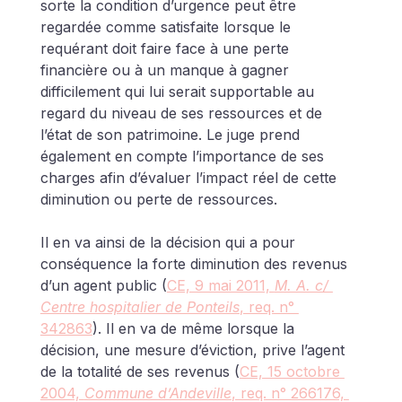
sorte la condition d’urgence peut être 
regardée comme satisfaite lorsque le 
requérant doit faire face à une perte 
financière ou à un manque à gagner 
difficilement qui lui serait supportable au 
regard du niveau de ses ressources et de 
l’état de son patrimoine. Le juge prend 
également en compte l’importance de ses 
charges afin d’évaluer l’impact réel de cette 
diminution ou perte de ressources.
Il en va ainsi de la décision qui a pour 
conséquence la forte diminution des revenus 
d’un agent public (
CE, 9 mai 2011, 
M. A. c/ 
Centre hospitalier de Ponteils
, req. n° 
342863
). Il en va de même lorsque la 
décision, une mesure d’éviction, prive l’agent 
de la totalité de ses revenus (
CE, 15 octobre 
2004, 
Commune d’Andeville
, req. n° 266176, 