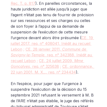
Rec. T. p. 817
). En pareilles circonstances, la 
haute juridiction est allée jusqu’à juger que 
l’agent n’était pas tenu de fournir de précision 
sur ses ressources et ses charges ou celles 
de son foyer à l’appui de sa demande de 
suspension de l’exécution de cette mesure 
l’urgence devant alors être présumée (
CE, 19 
juillet 2017, req. n° 408041, Inédit au recueil 
Lebon
 ; 
CE, 28 janvier 2011, 
Commune de 
Savigny-le-Temple
, req. n° 342388, Inédit au 
recueil Lebon
 ; 
CE, 24 juillet 2009, 
Mme 
Gonçalves
, req. n° 325638
 ; 
CE, ordonnance, 
22 juin 2001, M. X..., req. n° 234434
).
En l’espèce, pour juger que l’urgence à 
suspendre l’exécution de la décision du 15 
septembre 2021 refusant le versement à M. B 
de l’ARE n’était pas établie, le juge des référés 
du tribunal administratif de Toulouse s’était 