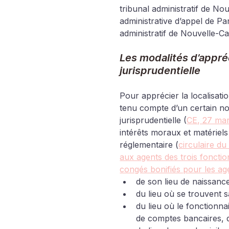
tribunal administratif de N
administrative d’appel de Pa
administratif de Nouvelle-Ca
Les modalités d’appré
jurisprudentielle
Pour apprécier la localisatio
tenu compte d’un certain nom
jurisprudentielle (
CE, 27 mar
intérêts moraux et matériels
réglementaire (
circulaire du
aux agents des trois foncti
congés bonifiés pour les age
de son lieu de naissanc
du lieu où se trouvent s
du lieu où le fonctionnair
de comptes bancaires, 