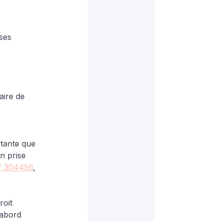
ses 
aire de 
stante que 
n prise 
n° 304456
, 
oit 
’abord 