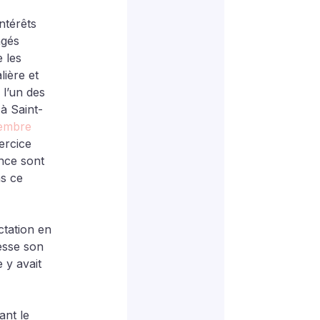
ntérêts 
ngés 
 les 
lière et 
 l’un des 
à Saint-
embre 
ercice 
nce sont 
s ce 
tation en 
nesse son 
 y avait 
ant le 