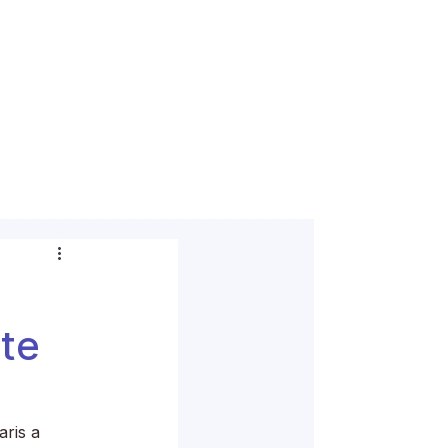
t
te
aris a 