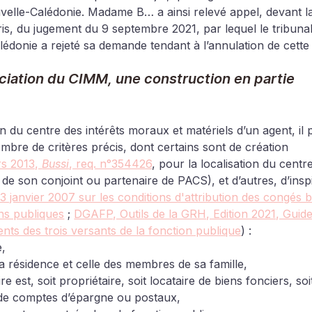
ouvelle-Calédonie. Madame B… a ainsi relevé appel, devant l
ris, du jugement du 9 septembre 2021, par lequel le tribunal
lédonie a rejeté sa demande tendant à l’annulation de cette 
ciation du CIMM, une construction en partie 
n du centre des intérêts moraux et matériels d’un agent, il 
bre de critères précis, dont certains sont de création 
s 2013, 
Bussi
, req. n°354426
, pour la localisation du centr
 de son conjoint ou partenaire de PACS), et d’autres, d’inspi
 3 janvier 2007 sur les conditions d'attribution des congés b
ons publiques
 ; 
DGAFP, Outils de la GRH, Edition 2021, Guide
nts des trois versants de la fonction publique
) : 
e,
a résidence et celle des membres de sa famille,
e est, soit propriétaire, soit locataire de biens fonciers, soit 
de comptes d’épargne ou postaux,