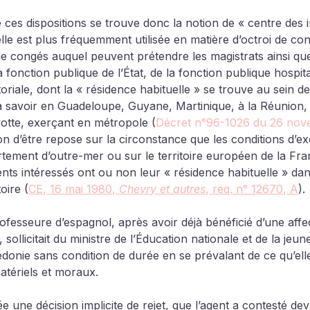
e ces dispositions se trouve donc la notion de « centre des i
lle est plus fréquemment utilisée en matière d’octroi de co
 de congés auquel peuvent prétendre les magistrats ainsi que
la fonction publique de l’État, de la fonction publique hospita
toriale, dont la « résidence habituelle » se trouve au sein de
 savoir en Guadeloupe, Guyane, Martinique, à la Réunion, 
otte, exerçant en métropole (
Décret n°96-1026 du 26 nov
son d’être repose sur la circonstance que les conditions d’ex
tement d’outre-mer ou sur le territoire européen de la Fra
ents intéressés ont ou non leur « résidence habituelle » dan
oire (
CE, 16 mai 1980, 
Chevry et autres
, req. n° 12670, A
).
esseure d’espagnol, après avoir déjà bénéficié d’une affec
ollicitait du ministre de l’Éducation nationale et de la jeu
donie sans condition de durée en se prévalant de ce qu’elle
atériels et moraux.
e une décision implicite de rejet, que l’agent a contesté dev