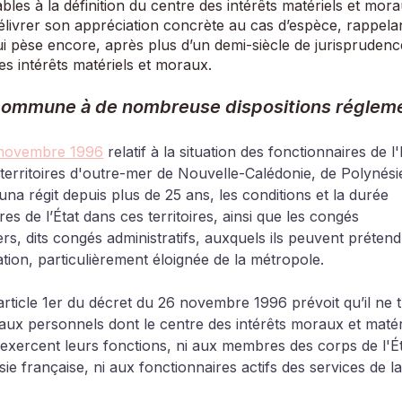
ables à la définition du centre des intérêts matériels et mor
élivrer son appréciation concrète au cas d’espèce, rappela
qui pèse encore, après plus d’un demi-siècle de jurisprudence
s intérêts matériels et moraux. 
commune à de nombreuse dispositions régleme
 novembre 1996
 relatif à la situation des fonctionnaires de l'
 territoires d'outre-mer de Nouvelle-Calédonie, de Polynési
una régit depuis plus de 25 ans, les conditions et la durée 
res de l’État dans ces territoires, ainsi que les congés 
ers, dits congés administratifs, auxquels ils peuvent prétend
tion, particulièrement éloignée de la métropole.
l’article 1er du décret du 26 novembre 1996 prévoit qu’il ne 
aux personnels dont le centre des intérêts moraux et matér
ils exercent leurs fonctions, ni aux membres des corps de l'É
sie française, ni aux fonctionnaires actifs des services de la