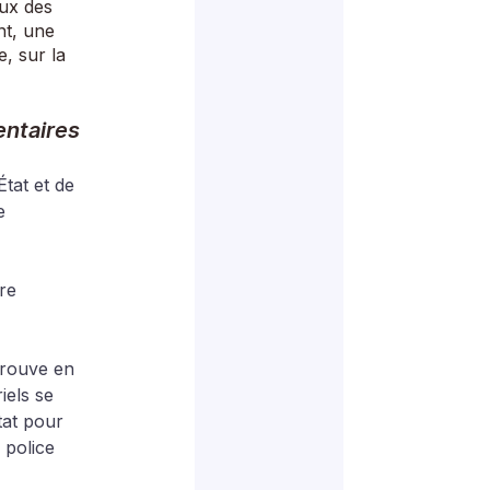
aux des 
nt, une 
, sur la 
ntaires
État et de 
e 
re 
trouve en 
iels se 
tat pour 
 police 