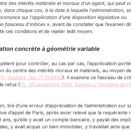
ntre des intérêts matériels et moraux d’un agent, qui peut v
, dans chaque cas, à la date à laquelle l’administration, sol
prononce sur l’application d’une disposition législative ou 
un faisceau d’indices
 », avant de constater que l’examen dil
té ces conditions et de rejeter ledit moyen.
tion concrète à géométrie variable
mpétent pour contrôler, au cas par cas, l’appréciation porté
ation du centre des intérêts moraux et matériels, au moyen de
13, 
Gaubert
, req. n° 346942
). Il examine ce faisceau de cri
e refus (
CE, 29 septembre 1996, 
Eugène c/ ministère de l’i
, tiré d’une erreur d’appréciation de l’administration sur s
tive d’appel de Paris, après avoir relevé que la requérante r
ans, qu’elle y avait un compte bancaire, y payait des impôts
rales, y avait acquis un bien immobilier, y travaillait ainsi que