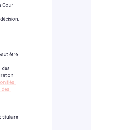
a Cour 
 
décision.
peut être 
e des 
ration 
onifiés 
 des 
titulaire 