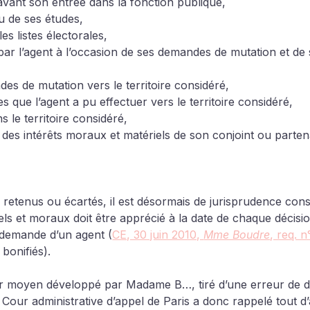
 avant son entrée dans la fonction publique,
ou de ses études,
les listes électorales,
par l’agent à l’occasion de ses demandes de mutation et de 
es de mutation vers le territoire considéré,
 que l’agent a pu effectuer vers le territoire considéré,
s le territoire considéré,
e des intérêts moraux et matériels de son conjoint ou parten
s retenus ou écartés, il est désormais de jurisprudence con
iels et moraux doit être apprécié à la date de chaque décisio
e demande d’un agent (
CE, 30 juin 2010, 
Mme Boudre
, req. 
 bonifiés
). 
ier moyen développé par Madame B…, tiré d’une erreur de dr
 Cour administrative d’appel de Paris a donc rappelé tout d