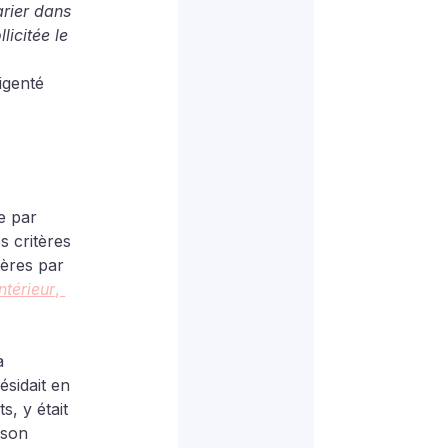
arier dans 
licitée le 
igenté 
e par 
s critères 
tères par 
ntérieur
, 
a 
ésidait en 
, y était 
 son 