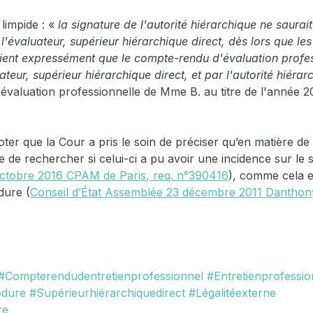
limpide : «
 la signature de l'autorité hiérarchique ne saurai
l'évaluateur, supérieur hiérarchique direct, dès lors que les
oient expressément que le compte-rendu d'évaluation profes
uateur, supérieur hiérarchique direct, et par l'autorité hiérar
évaluation professionnelle de Mme B. au titre de l'année 2
noter que la Cour a pris le soin de préciser qu’en matière de
e de rechercher si celui-ci a pu avoir une incidence sur le 
 octobre 2016 CPAM de Paris, req. n°390416
), comme cela e
dure (
Conseil d’État Assemblée 23 décembre 2011 Danthony
#Compterendudentretienprofessionnel
#Entretienprofessio
édure
#Supérieurhiérarchiquedirect
#Légalitéexterne
re