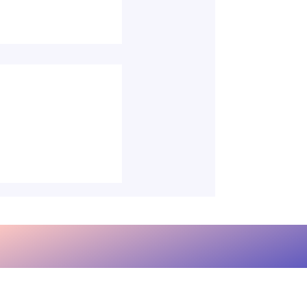
un fonctionnaire :
té au service
 des carences de
ration