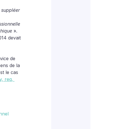
t suppléer 
 
sionnelle 
chique 
». 
014 devait 
 vice de 
sens de la 
st le cas 
, req. 
nnel