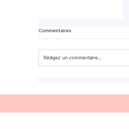
Commentaires
Rédigez un commentaire...
Indemnité compensatrice
de logement : quelles sont
les conditions ?
Nous c
cabinet@