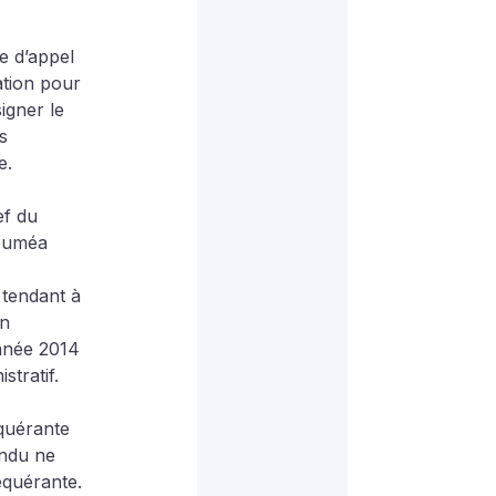
ve d’appel 
ation pour 
igner le 
s 
e.
ef du 
Nouméa 
 
tendant à 
n 
année 2014 
stratif.
quérante 
endu ne 
requérante.