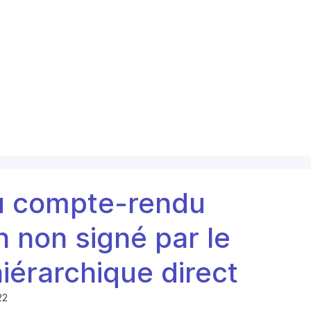
 du compte-rendu
n non signé par le
iérarchique direct
22