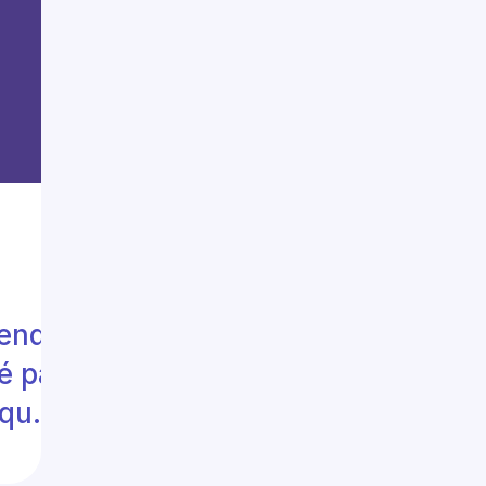
rendu
é par
ique