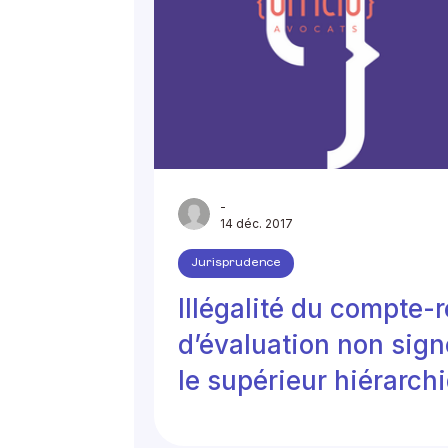
-
14 déc. 2017
Jurisprudence
Illégalité du compte-
d’évaluation non sign
le supérieur hiérarch
direct