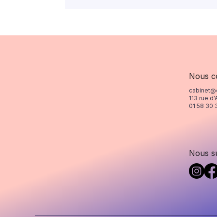
Nous c
cabinet@
113 rue d'
01 58 30 
Nous s