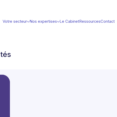
Votre secteur
Nos expertises
Le Cabinet
Ressources
Contact
ités