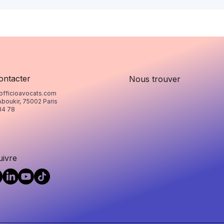
ontacter
Nous trouver
officioavocats.com
Aboukir, 75002 Paris
34 78
uivre