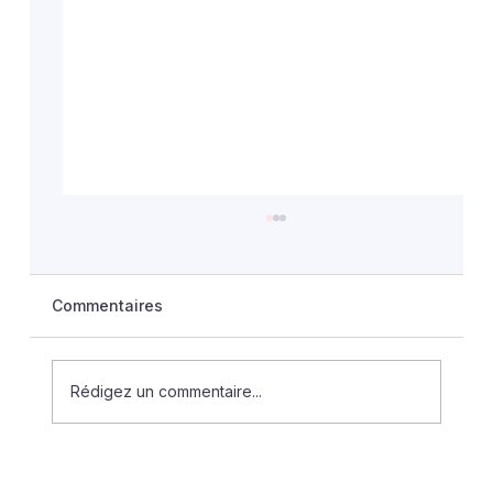
Commentaires
Rédigez un commentaire...
La difficile mise en place du « congé