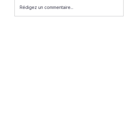
Rédigez un commentaire...
La difficile mise en place du « congé
menstruel » dans la fonction publique