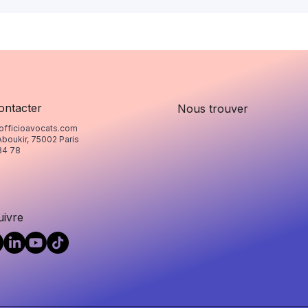
ontacter
Nous trouver
officioavocats.com
Aboukir, 75002 Paris
34 78
uivre