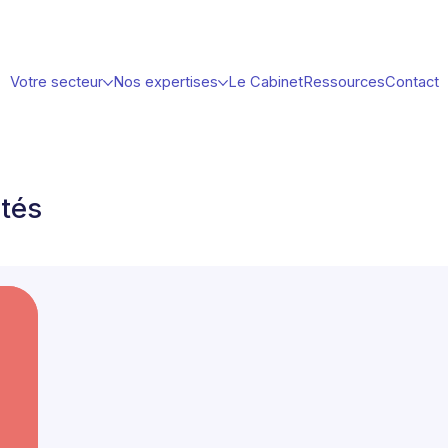
Votre secteur
Nos expertises
Le Cabinet
Ressources
Contact
ités