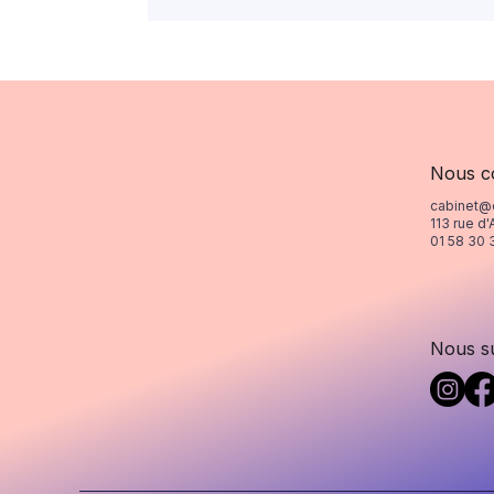
Nous c
cabinet@
113 rue d'
01 58 30 
Nous s