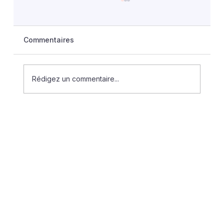
Commentaires
Rédigez un commentaire...
La difficile mise en place du « congé
menstruel » dans la fonction publique