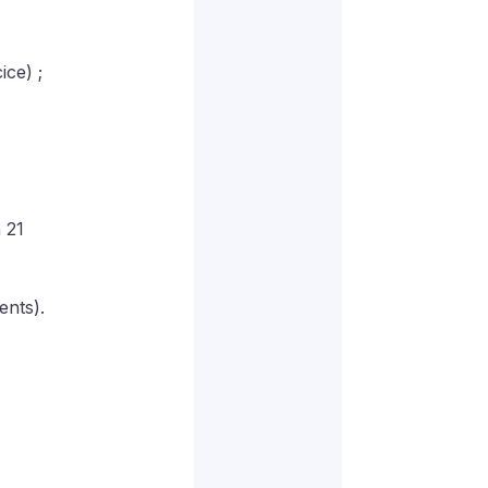
ce) ; 
 21 
ents).