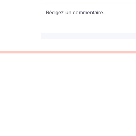
Rédigez un commentaire...
Offi : l’assistant virtuel pour
mieux connaître le cabinet
Officio avocats
Nous c
cabinet@
113 rue d'
01 58 30 
Nous s