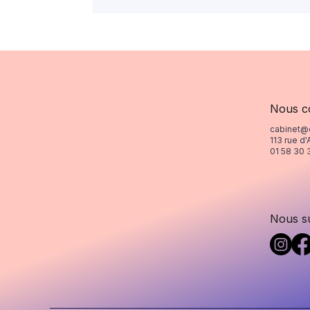
Nous c
cabinet@
113 rue d'
01 58 30 
Nous s