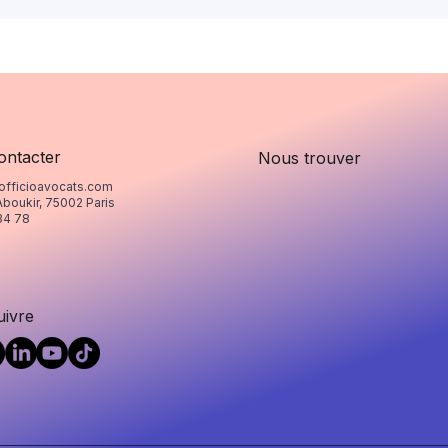
ontacter
Nous trouver
officioavocats.com
Aboukir, 75002 Paris
34 78
uivre