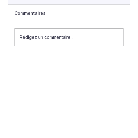
Commentaires
Rédigez un commentaire...
Indemnité compensatrice de logement :
quelles sont les conditions ?