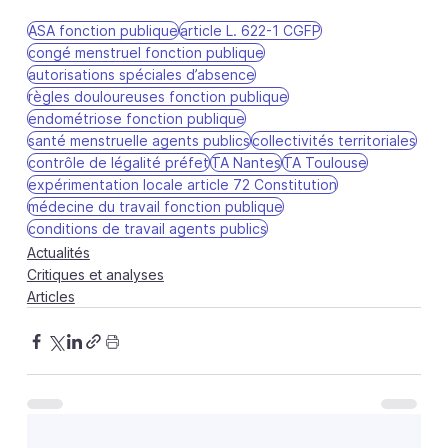
ASA fonction publique
article L. 622-1 CGFP
congé menstruel fonction publique
autorisations spéciales d’absence
règles douloureuses fonction publique
endométriose fonction publique
santé menstruelle agents publics
collectivités territoriales
contrôle de légalité préfet
TA Nantes
TA Toulouse
expérimentation locale article 72 Constitution
médecine du travail fonction publique
conditions de travail agents publics
Actualités
Critiques et analyses
Articles