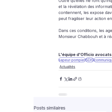
Outre qu’elles ne font qu’in
et la révélation des informa
contiennent, les expose dav
peut fragiliser leur action en
Dans ces conditions, les ag
Monsieur Chabbouh et à réaf
L'équipe d'Officio avocats
sapeur-pompier
SDIS
communiqu
Actualités
Posts similaires