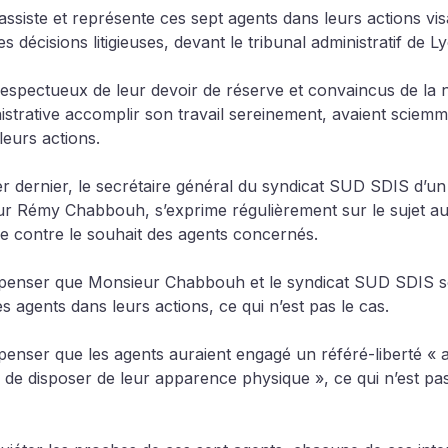
 assiste et représente ces sept agents dans leurs actions vis
s décisions litigieuses, devant le tribunal administratif de L
spectueux de leur devoir de réserve et convaincus de la n
inistrative accomplir son travail sereinement, avaient sciemm
leurs actions.
ier dernier, le secrétaire général du syndicat SUD SDIS d’un
ur Rémy Chabbouh, s’exprime régulièrement sur le sujet au
elle contre le souhait des agents concernés.
 à penser que Monsieur Chabbouh et le syndicat SUD SDIS s
 agents dans leurs actions, ce qui n’est pas le cas.
à penser que les agents auraient engagé un référé-liberté «
 de disposer de leur apparence physique », ce qui n’est pas