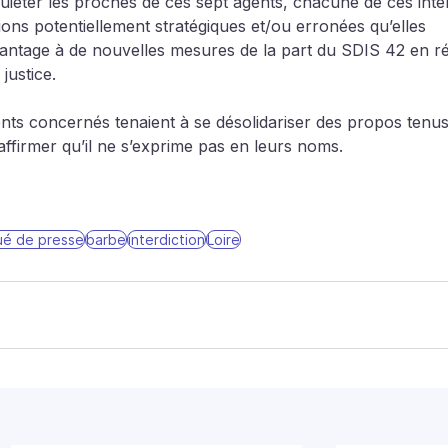
quiéter les proches de ces sept agents, chacune de ces inte
tions potentiellement stratégiques et/ou erronées qu’elles 
antage à de nouvelles mesures de la part du SDIS 42 en réa
 justice.
ents concernés tenaient à se désolidariser des propos tenus
firmer qu’il ne s’exprime pas en leurs noms.
é de presse
barbe
interdiction
Loire