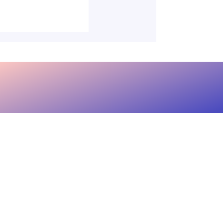
le mise en place du
nstruel » dans la
publique