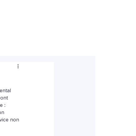
ental 
font 
e : 
on 
vice non 