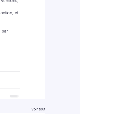
rventions, 
ction, et 
 par 
Voir tout