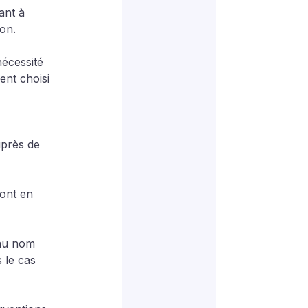
ant à 
yon.
écessité 
ent choisi 
 
près de 
ont en 
 au nom 
 le cas 