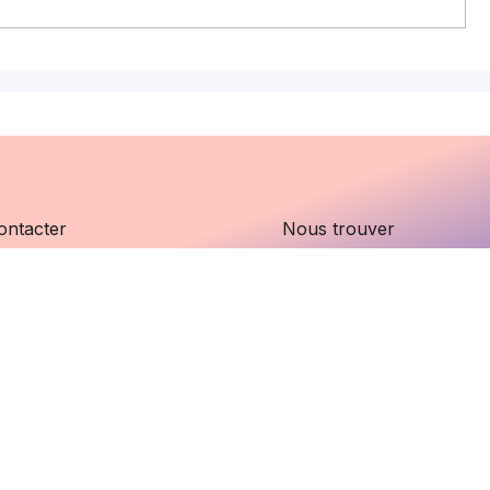
Décret 2026-604 :
La diffici
autorisations spéciales
« congé me
d'absence, ce qui change
fonction 
ontacter
Nous trouver
officioavocats.com
Aboukir, 75002 Paris
34 78
uivre